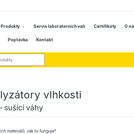
Produkty
Servis laboratorních vah
Certifikáty
O n
Poptávka
Kontakt
r:
lyzátory vlhkosti
– sušící váhy
ých materiálů. Jak to funguje?