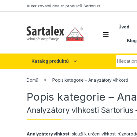
Skip to navigation
Skip to content
Autorizovaný dealer produktů Sartorius
Úvod
Blog
Search fo
Katalog produktů
Domů
Popis kategorie – Analyzátory vlhkosti
Popis kategorie – Ana
Analyzátory vlhkosti Sartorius 
Analyzátory vlhkosti
slouží k určení vlhkosti různorod