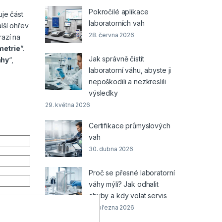
Pokročilé aplikace
uje část
laboratorních vah
lší ohřev
28. června 2026
razí na
metrie
“.
Jak správně čistit
áhy
“,
laboratorní váhu, abyste ji
nepoškodili a nezkreslili
výsledky
29. května 2026
Certifikace průmyslových
vah
30. dubna 2026
Proč se přesné laboratorní
váhy mýlí? Jak odhalit
chyby a kdy volat servis
31. března 2026