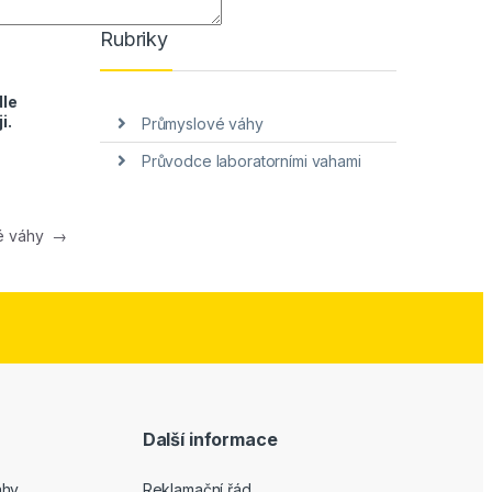
Rubriky
dle
i
.
Průmyslové váhy
Průvodce laboratorními vahami
vé váhy
→
Další informace
áhy
Reklamační řád