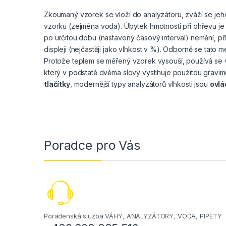
Zkoumaný vzorek se vloží do analyzátoru, zváží se jeho
vzorku (zejména voda). Úbytek hmotnosti při ohřevu je 
po určitou dobu (nastavený časový interval) nemění, př
displeji (nejčastěji jako vlhkost v %). Odborně se tato 
Protože teplem se měřený vzorek vysouší, používá se 
který v podstatě dvěma slovy vystihuje použitou gravim
tlačítky
, modernější typy analyzátorů vlhkosti jsou
ovlá
Poradce pro Vás
Poradenská služba VÁHY, ANALYZÁTORY, VODA, PIPETY