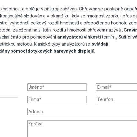
 hmotnost a poté je v přístroji zahříván. Ohřevem se postupně odpař
kontinuálně sledován a v okamžiku, kdy se hmotnost vzorku i přes da
ístroj vyhodnotí celkový rozdíl hmotností a přepočtenou hodnotu zob
metoda, založená na zjištění rozdílu hmotností ohřevem nazývá „
Gravi
velmi často pro pojmenování
analyzátorů vlhkosti
termín „
Sušící v
etrickou metodu. Klasické typy analyzátorů
se
ovládají
dány pomocí dotykových barevných displejů
.