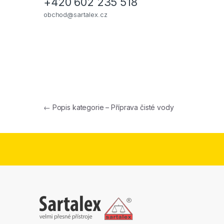
+420 602 235 518
obchod@sartalex.cz
Navigace pro příspěvek
←
Popis kategorie – Příprava čisté vody