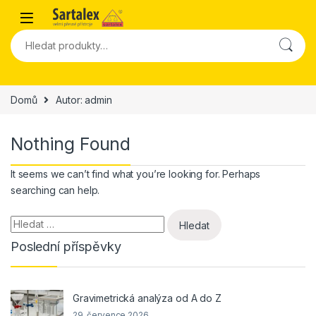
Skip to navigation
Skip to content
Hledat:
Domů
Autor: admin
Nothing Found
It seems we can’t find what you’re looking for. Perhaps
searching can help.
Vyhledávání
Poslední příspěvky
Gravimetrická analýza od A do Z
29. července 2026