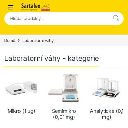
Skip to navigation
Skip to content
Hledat:
Domů
Laboratorní váhy
Laboratorní váhy - kategorie
Mikro (1 µg)
Semimikro
Analytické (0,1
(0,01 mg)
mg)