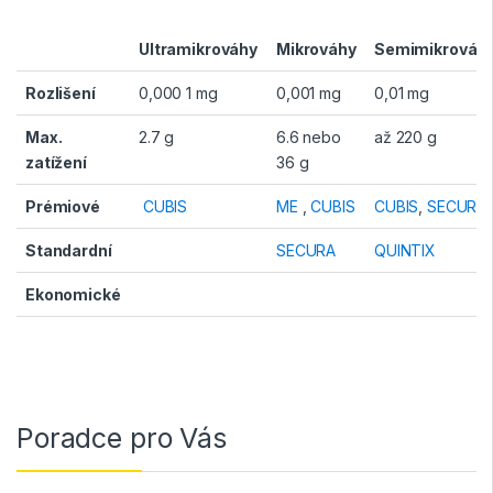
Ultramikrováhy
Mikrováhy
Semimikrováh
Rozlišení
0,000 1 mg
0,001 mg
0,01 mg
Max.
2.7 g
6.6 nebo
až 220 g
zatížení
36 g
Prémiové
CUBIS
ME
,
CUBIS
CUBIS
,
SECURA
Standardní
SECURA
QUINTIX
Ekonomické
Poradce pro Vás