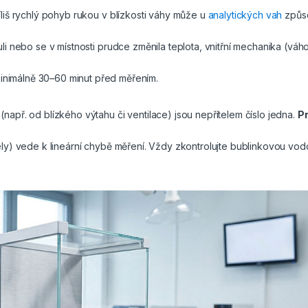
říliš rychlý pohyb rukou v blízkosti váhy může u
analytických vah
způso
li nebo se v místnosti prudce změnila teplota, vnitřní mechanika (váh
minimálně 30–60 minut před měřením.
(např. od blízkého výtahu či ventilace) jsou nepřítelem číslo jedna.
Pr
ibely) vede k lineární chybě měření. Vždy zkontrolujte bublinkovou vo