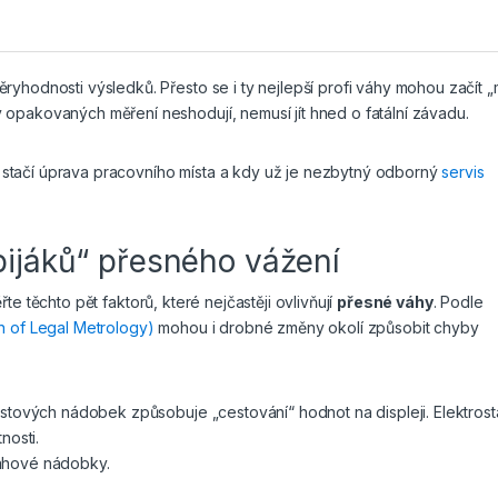
yhodnosti výsledků. Přesto se i ty nejlepší profi váhy mohou začít „mý
 opakovaných měření neshodují, nemusí jít hned o fatální závadu.
ale stačí úprava pracovního místa a kdy už je nezbytný odborný
servis
bijáků“ přesného vážení
řte těchto pět faktorů, které nejčastěji ovlivňují
přesné váhy
. Podle
on of Legal Metrology)
mohou i drobné změny okolí způsobit chyby
astových nádobek způsobuje „cestování“ hodnot na displeji. Elektrost
nosti.
váhové nádobky.