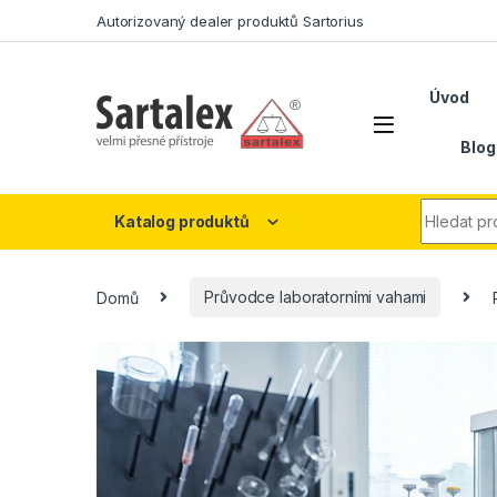
Skip to navigation
Skip to content
Autorizovaný dealer produktů Sartorius
Úvod
Blog
Search fo
Katalog produktů
Domů
Průvodce laboratorními vahami