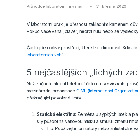
Průvodce laboratorními vahami
31. března 2026
V laboratorní praxi je přesnost základním kamenem důvěr
Pokud vaše váha „plave“, nedrží nulu nebo se výsledky
Často jde o vlivy prostředí, které lze eliminovat. Kdy 
laboratorních vah
?
5 nejčastějších „tichých za
Než začnete hledat telefonní číslo na
servis vah
, prově
mezinárodní organizace
OIML (International Organizati
překračující povolené limity.
Statická elektřina
: Zejména u sypkých látek a pl
síly působí na váhovou misku a simulují změnu hmot
Tip: Používejte ionizátory nebo antistatické 