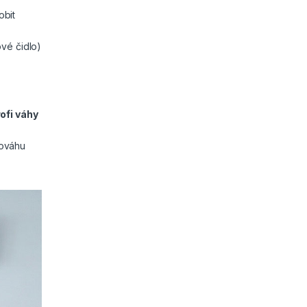
bit
ové čidlo)
ofi váhy
dováhu