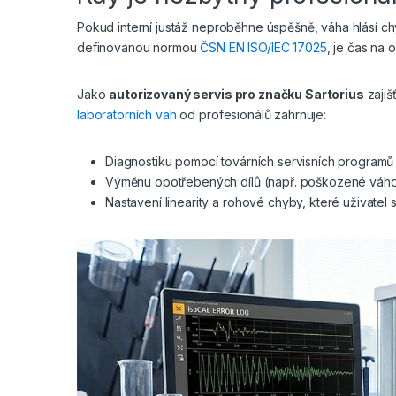
Pokud interní justáž neproběhne úspěšně, váha hlásí ch
definovanou normou
ČSN EN ISO/IEC 17025
, je čas na
Jako
autorizovaný servis pro značku Sartorius
zajiš
laboratorních vah
od profesionálů zahrnuje:
Diagnostiku pomocí továrních servisních programů (
Výměnu opotřebených dílů (např. poškozené váhov
Nastavení linearity a rohové chyby, které uživate