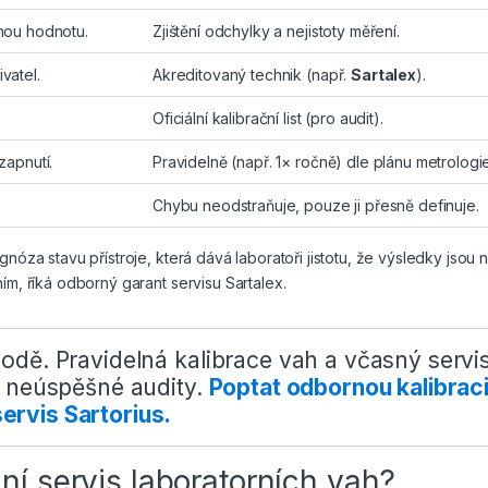
nou hodnotu.
Zjištění odchylky a nejistoty měření.
vatel.
Akreditovaný technik (např.
Sartalex
).
Oficiální kalibrační list (pro audit).
zapnutí.
Pravidelně (např. 1× ročně) dle plánu metrologie
Chybu neodstraňuje, pouze ji přesně definuje.
gnóza stavu přístroje, která dává laboratoři jistotu, že výsledky jsou
ím, říká odborný garant servisu Sartalex.
ě. Pravidelná kalibrace vah a včasný servis 
 neúspěšné audity.
Poptat odbornou kalibrac
servis Sartorius.
ní servis laboratorních vah?