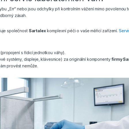
ybu „Err“ nebo jsou odchylky při kontrolním vážení mimo povolenou t
 odborný zásah.
ťuje společnost
Sartalex
komplexní péči o vaše měřicí zařízení.
Servi
propojení s řídicí jednotkou váhy).
é systémy, displeje, klávesnice) za originální komponenty
firmy Sa
l sám provést nemůže.