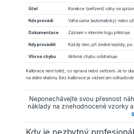
Účel
Korekce (seřízení) váhy na správ
Kdo provádí
Váha sama (automaticky) nebo uži
Dokumentace
Záznam v interním logu přístroje.
Kdy provádět
Každý den, při změně teploty, po 
Vliv na chybu
Aktivně chybu odstraňuje.
Kalibrace není totéž, co oprava nebo seřízení. Je to dia
na státní etalony. Bez kalibrace je vážení jen odhadován
Neponechávejte svou přesnost náhod
náklady na znehodnocené vzorky a
Kdy je nezbytný profesionál