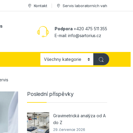
Kontakt
Servis laboratorních vah
ás
Podpora
+420 475 511 355
E-mail:
info@sartorius.cz
ervis
Poslední příspěvky
Gravimetrická analýza od A
do Z
29. července 2026