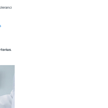
oleranci
s
rtorius
.