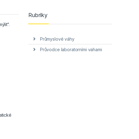
Rubriky
lit“.
Průmyslové váhy
Průvodce laboratorními vahami
atické