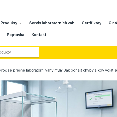
Produkty
Servis laboratorních vah
Certifikáty
O n
Poptávka
Kontakt
r:
Proč se přesné laboratorní váhy mýlí? Jak odhalit chyby a kdy volat s