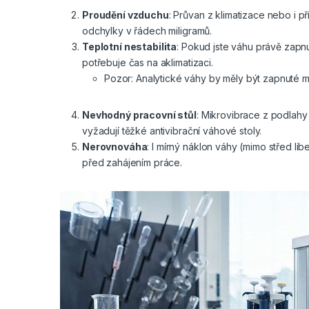
Proudění vzduchu
: Průvan z klimatizace nebo i p
odchylky v řádech miligramů.
Teplotní nestabilita
: Pokud jste váhu právě zapnu
potřebuje čas na aklimatizaci.
Pozor: Analytické váhy by měly být zapnuté 
Nevhodný pracovní stůl
: Mikrovibrace z podlahy 
vyžadují těžké antivibrační váhové stoly.
Nerovnováha
: I mírný náklon váhy (mimo střed l
před zahájením práce.