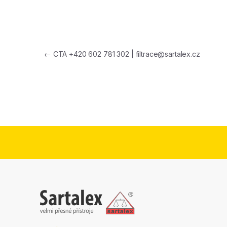
Navigace pro příspěvek
←
CTA +420 602 781 302 | filtrace@sartalex.cz