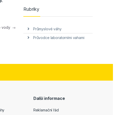
i
.
Rubriky
té vody
→
Průmyslové váhy
Průvodce laboratorními vahami
Další informace
áhy
Reklamační řád