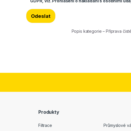
GDPR, viz.
Prohlášení o nakládání s osobními údaj
Popis kategorie – Příprava čis
Produkty
Filtrace
Průmyslové v