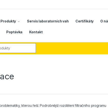
Produkty
Servis laboratorních vah
Certifikáty
O n
Poptávka
Kontakt
r:
race
problematiky, kterou řeší. Podrobnější rozdělení filtračního programu