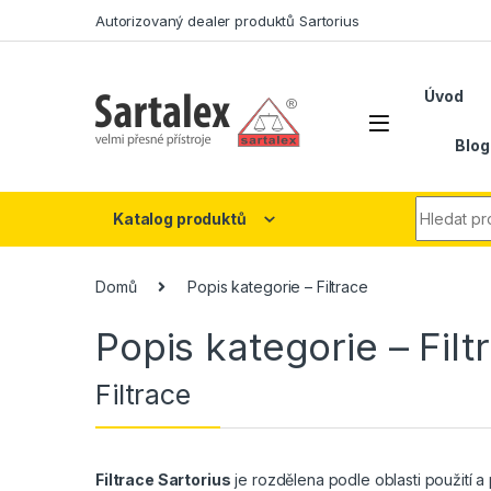
Skip to navigation
Skip to content
Autorizovaný dealer produktů Sartorius
Úvod
Blog
Search fo
Katalog produktů
Domů
Popis kategorie – Filtrace
Popis kategorie – Filt
Filtrace
Filtrace Sartorius
je rozdělena podle oblasti použití a 