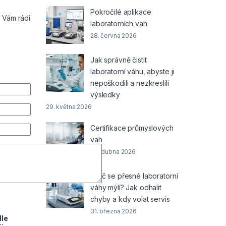
Pokročilé aplikace
 Vám rádi
laboratorních vah
28. června 2026
Jak správně čistit
laboratorní váhu, abyste ji
nepoškodili a nezkreslili
výsledky
29. května 2026
Certifikace průmyslových
vah
30. dubna 2026
Proč se přesné laboratorní
váhy mýlí? Jak odhalit
chyby a kdy volat servis
31. března 2026
dle