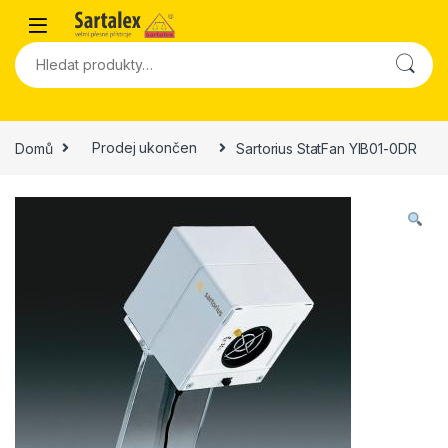
Skip to navigation
Skip to content
Hledat:
Domů
Prodej ukončen
Sartorius StatFan YIB01-0DR