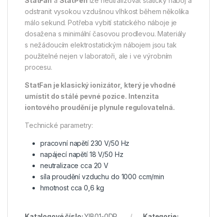
StatFan
a
StatPen
lze neutralizovat statický náboj a
odstranit vysokou vzdušnou vlhkost během několika
málo sekund. Potřeba vybití statického náboje je
dosažena s minimální časovou prodlevou. Materiály
s nežádoucím elektrostatickým nábojem jsou tak
použitelné nejen v laboratoři, ale i ve výrobním
procesu.
StatFan je klasický ionizátor, který je vhodné
umístit do stálé pevné pozice. Intenzita
iontového proudění je plynule regulovatelná.
Technické parametry:
pracovní napětí 230 V/50 Hz
napájecí napětí 18 V/50 Hz
neutralizace cca 20 V
síla proudění vzduchu do 1000 ccm/min
hmotnost cca 0,6 kg
Katalogové číslo:
YIB01-0DR
Kategorie: