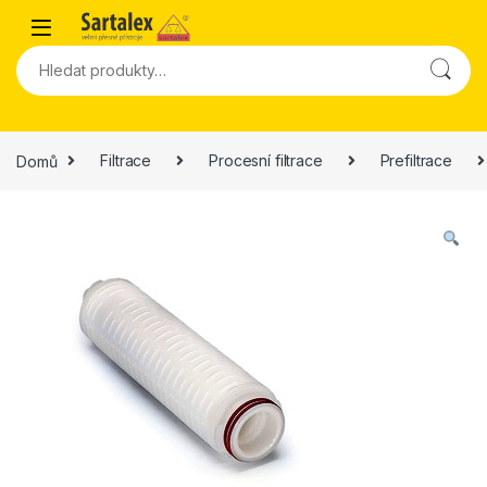
Skip to navigation
Skip to content
Hledat:
Domů
Filtrace
Procesní filtrace
Prefiltrace