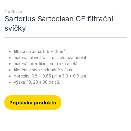
Prefiltrace
Sartorius Sartoclean GF filtrační
svíčky
filtrační plocha: 0,6 – 1,8 m²
materiál hlavního filtru : celuloza acetát
materiál předfiltru : celuloza acetát
fitlrační vrstva : skleněné vlákno
porezity: 0.8 + 0,65 µm a 3,0 + 0,8 µm
výška: 10, 20 a 30 palců.
Poptávka produktu