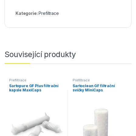
Kategorie:
Prefiltrace
Související produkty
Prefiltrace
Prefiltrace
Sartopure GF Plus filtrační
Sartoclean GF filtrační
kapsle MaxiCaps
svíčky MiniCaps