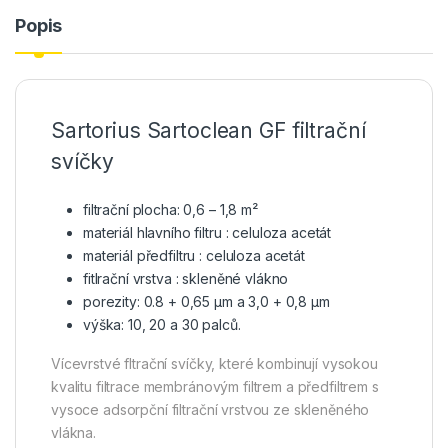
Popis
Sartorius Sartoclean GF filtrační
svíčky
filtrační plocha: 0,6 – 1,8 m²
materiál hlavního filtru : celuloza acetát
materiál předfiltru : celuloza acetát
fitlrační vrstva : skleněné vlákno
porezity: 0.8 + 0,65 µm a 3,0 + 0,8 µm
výška: 10, 20 a 30 palců.
Vícevrstvé fltrační svíčky, které kombinují vysokou
kvalitu filtrace membránovým filtrem a předfiltrem s
vysoce adsorpční filtrační vrstvou ze skleněného
vlákna.