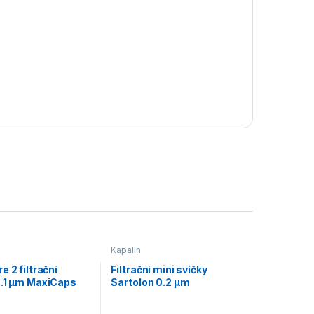
Kapalin
e 2 filtrační
Filtrační mini svíčky
0.1 µm MaxiCaps
Sartolon 0.2 µm