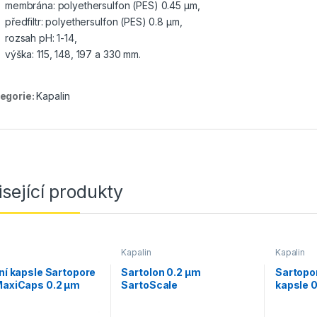
membrána: polyethersulfon (PES) 0.45 µm,
předfiltr: polyethersulfon (PES) 0.8 µm,
rozsah pH: 1-14,
výška: 115, 148, 197 a 330 mm.
egorie:
Kapalin
sející produkty
Kapalin
Kapalin
ční kapsle Sartopore
Sartolon 0.2 µm
Sartopor
MaxiCaps 0.2 µm
SartoScale
kapsle 