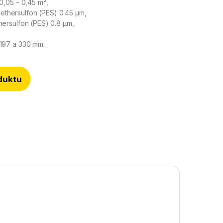
: 0,05 – 0,45 m²,
ethersulfon (PES) 0.45 µm,
thersulfon (PES) 0.8 µm,
, 197 a 330 mm.
duktu