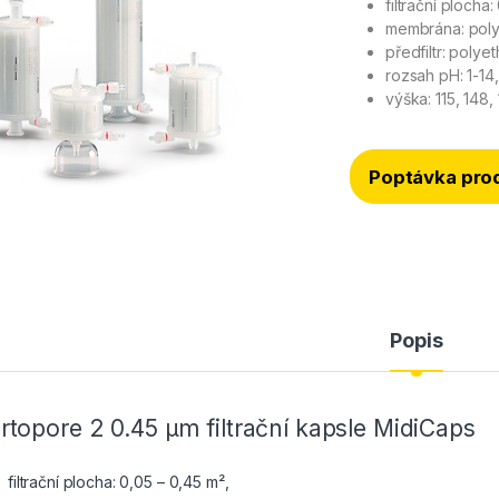
filtrační plocha
membrána: poly
předfiltr: polye
rozsah pH: 1-14,
výška: 115, 148
Poptávka pro
Popis
rtopore 2 0.45 µm filtrační kapsle MidiCaps
filtrační plocha: 0,05 – 0,45 m²,