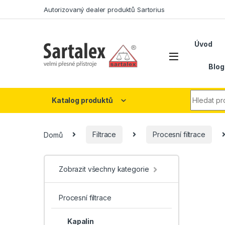
Skip to navigation
Skip to content
Autorizovaný dealer produktů Sartorius
Úvod
Blog
Search fo
Katalog produktů
Domů
Filtrace
Procesní filtrace
Zobrazit všechny kategorie
Procesní filtrace
Kapalin