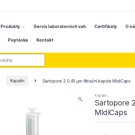
Produkty
Servis laboratorních vah
Certifikáty
O n
Poptávka
Kontakt
r:
Kapalin
Sartopore 2 0.45 µm filtrační kapsle MidiCaps
Kapalin
Sartopore 2
MidiCaps