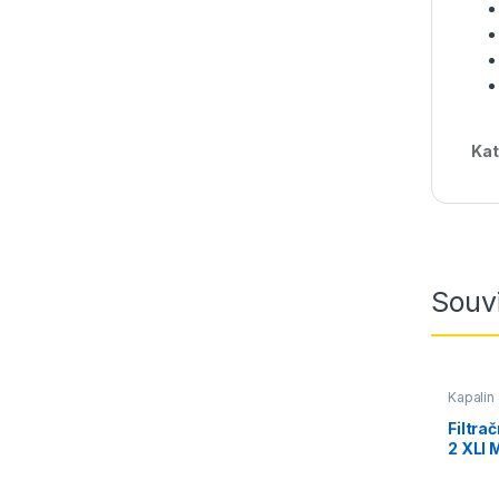
Kat
Souvi
Kapalin
Filtra
2 XLI 