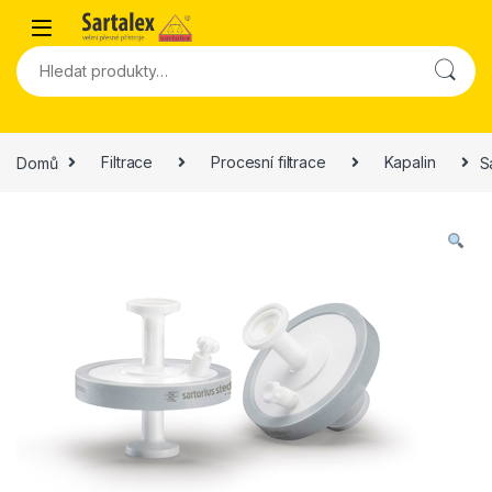
Skip to navigation
Skip to content
Hledat:
Domů
Filtrace
Procesní filtrace
Kapalin
S