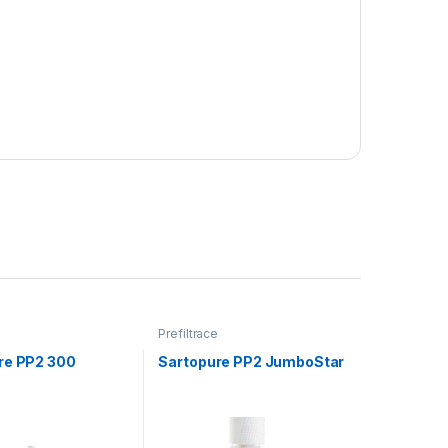
e
Prefiltrace
re PP2 300
Sartopure PP2 JumboStar