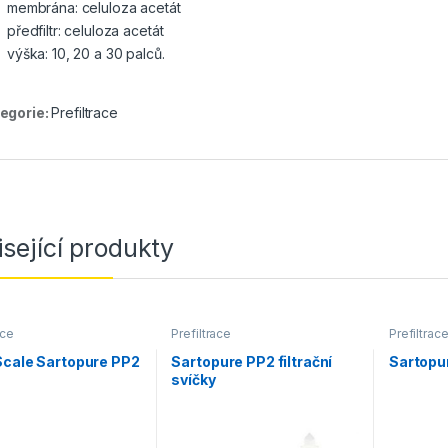
membrána: celuloza acetát
předfiltr: celuloza acetát
výška: 10, 20 a 30 palců.
egorie:
Prefiltrace
sející produkty
ace
Prefiltrace
Prefiltrac
Scale Sartopure PP2
Sartopure PP2 filtrační
Sartopu
svíčky