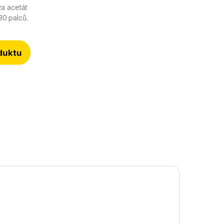
oza acetát
30 palců.
duktu