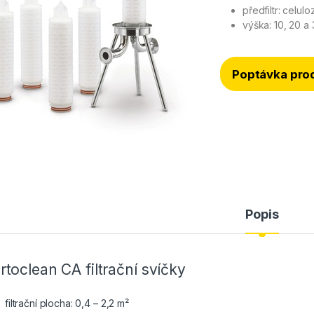
předfiltr: celul
výška: 10, 20 a 
Poptávka pro
Popis
rtoclean CA filtrační svíčky
filtrační plocha: 0,4 – 2,2 m²