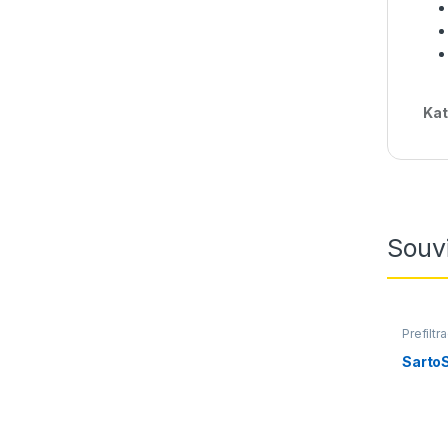
Kat
Souvi
Prefiltr
Sarto