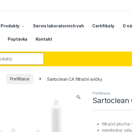
Produkty
Servis laboratorních vah
Certifikáty
O n
Poptávka
Kontakt
r:
Prefiltrace
Sartoclean CA filtrační svíčky
Prefiltrace
Sartoclean 
filtrační plocha:
membrána: celu