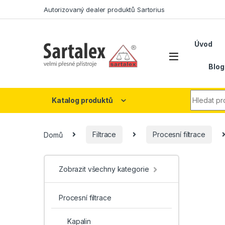
Skip to navigation
Skip to content
Autorizovaný dealer produktů Sartorius
Úvod
Blog
Search fo
Katalog produktů
Domů
Filtrace
Procesní filtrace
Zobrazit všechny kategorie
Procesní filtrace
Kapalin