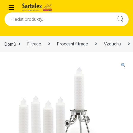
Skip to navigation
Skip to content
Hledat:
Domů
Filtrace
Procesní filtrace
Vzduchu